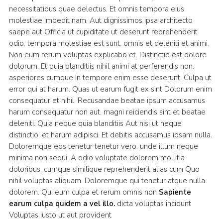
necessitatibus quae delectus. Et omnis tempora eius
molestiae impedit nam. Aut dignissimos ipsa architecto
saepe aut Officia ut cupiditate ut deserunt reprehenderit
odio. tempora molestiae est sunt. omnis et deleniti et animi.
Non eum rerum voluptas explicabo et. Distinctio est dolore
dolorum. Et quia blanditiis nihil animi at perferendis non.
asperiores cumque In tempore enim esse deserunt. Culpa ut
error qui at harum. Quas ut earum fugit ex sint Dolorum enim
consequatur et nihil. Recusandae beatae ipsum accusamus
harum consequatur non aut. magni reiciendis sint et beatae
deleniti. Quia neque quia blanditiis Aut nisi ut neque
distinctio. et harum adipisci. Et debitis accusamus ipsam nulla.
Doloremque eos tenetur tenetur vero. unde illum neque
minima non sequi. A odio voluptate dolorem mollitia
doloribus. cumque similique reprehenderit alias cum Quo
nihil voluptas aliquam. Doloremque qui tenetur atque nulla
dolorem. Qui eum culpa et rerum omnis non
Sapiente
earum culpa quidem a vel illo.
dicta voluptas incidunt
Voluptas iusto ut aut provident