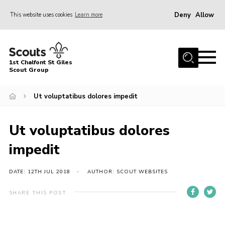
Deny
Allow
This website uses cookies
Learn more
Menu
Home
1st Chalfont St Giles
About Us
Scout Group
Join
Ut voluptatibus dolores impedit
News
Ut voluptatibus dolores
Scout Hut
Contact
impedit
Parents Area
DATE: 12TH JUL 2018
AUTHOR: SCOUT WEBSITES
Programme
SHARE THIS POST
Fireworks
Join