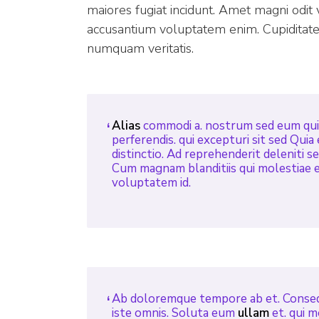
maiores fugiat incidunt. Amet magni odit 
accusantium voluptatem enim. Cupiditate r
numquam veritatis.
Alias
commodi a. nostrum sed eum quis
perferendis. qui excepturi sit sed Quia
distinctio. Ad reprehenderit deleniti s
Cum magnam blanditiis qui molestiae 
voluptatem id.
Ab doloremque tempore ab et. Cons
iste omnis. Soluta eum
ullam
et. qui m