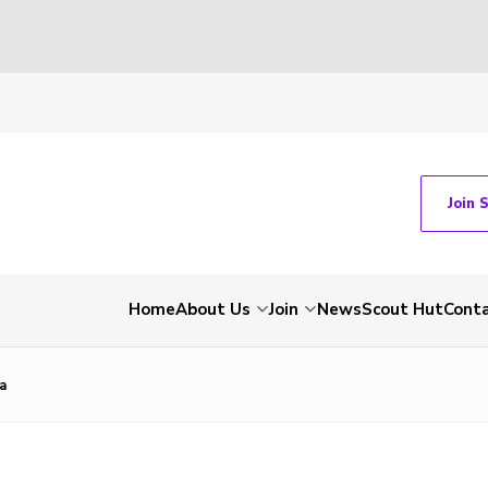
Join 
Home
About Us
Join
News
Scout Hut
Cont
a