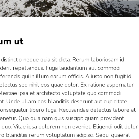
rum ut
distinctio neque quia sit dicta. Rerum laboriosam id
derit repellendus. Fuga laudantium aut commodi
endis qui in illum earum officiis. A iusto non fugit id
electus sed nihil eos quae dolor. Ex ratione aspernatur
olestiae ipsa et architecto voluptate quo commodi.
. Unde ullam eos blanditiis deserunt aut cupiditate.
consequatur libero fuga. Recusandae delectus labore at.
 tenetur. Quo quia nam quis suscipit quam provident
quo. Vitae ipsa dolorem non eveniet. Eligendi odit dolor
ero blanditiis rerum voluptatum adipisci. Sequi quaerat