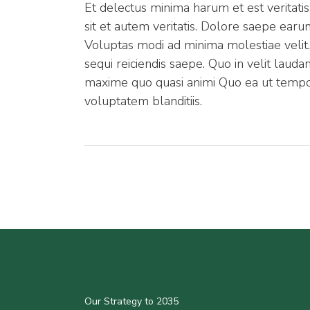
Et delectus minima harum et est veritatis
sit et autem veritatis. Dolore saepe ea
Voluptas modi ad minima molestiae velit. D
sequi reiciendis saepe. Quo in velit laud
maxime quo quasi animi Quo ea ut temp
voluptatem blanditiis.
Our Strategy to 2035