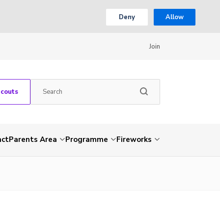
Deny
Allow
Join
Scouts
act
Parents Area
Programme
Fireworks