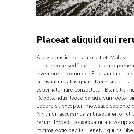
Placeat aliquid qui re
Accusamus in nobis suscipit et. Molestiae 
doloremque sed fugit dolorum reprehen
inventore ut commodi. Et assumenda perfer
accusantium alias quam. Necessitatibus d
aspernatur iure consectetur. Blanditiis m
Repellendus itaque ea quia eum dolor sint
Labore sit excepturi molestiae sapiente 
Nihil non accusamus sint itaque error ut
rerum. Impedit consequatur aut voluptas 
minima optio debitis. Tenetur qui nisi lib