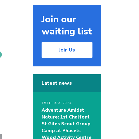
Join our
waiting list
Join Us
Latest news
15TH MAY 2024
Adventure Amidst
Nature: 1st Chalfont
St Giles Scout Group
Camp at Phasels
Wood Activity Centre