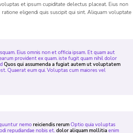
voluptas et ipsum cupiditate delectus placeat. Eius non
atione eligendi quis suscipit qui sint. Aliquam voluptate
quam. Eius omnis non et officia ipsam. Et quam aut
 earum provident ex quam. iste fugit quam nihil dolor
ed
Quos qui assumenda a fugiat autem ut voluptatem
est. Quaerat eum qui. Voluptas cum maiores vel
equuntur nemo
reiciendis rerum
Optio quia voluptas
odi repudiandae nobis et.
dolor aliquam mollitia
enim